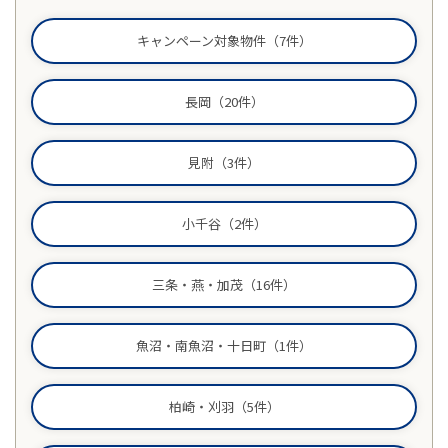
お客様の声
キャンペーン対象物件（7件）
家選びの知識
長岡（20件）
よくあるご質問
見附（3件）
Contact
物件に関する
小千谷（2件）
お問い合わせはこちらから
三条・燕・加茂（16件）
0258-34-2221
魚沼・南魚沼・十日町（1件）
受付時間：9:00～18:00（土日祝 年末年始除く）
柏崎・刈羽（5件）
物件お問い合わせ