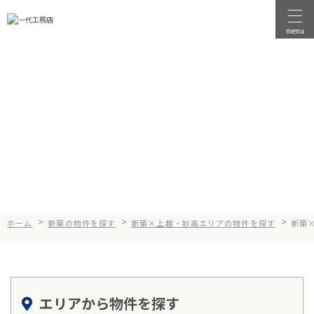
menu
物件を探す
物件を売る
Search
新築×上越エリアの物件を探す
店舗情報
一代工務店について
会社案内
企業方針
>
>
>
ホーム
新築の物件を探す
新築×上越・妙高エリアの物件を探す
新築
健康経営
コンセプト
エリアから物件を探す
選ばれる理由