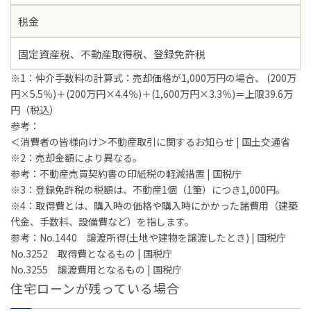
税金
固定資産税、不動産取得税、登録免許税
※1：仲介手数料の計算式：売却価格が1,000万円の場合、 (200万
円×5.5％)＋(200万円×4.4％)＋(1,600万円×3.3％)＝上限39.6万
円（税込）
参考：
＜消費者の皆様向け＞不動産取引に関するお知らせ | 国土交通省
※2：売却金額により異なる。
参考：
不動産売買契約書の印紙税の軽減措置 | 国税庁
※3：登録免許税の税額は、不動産1個（1筆）につき1,000円。
※4：取得費とは、購入時の価格や購入時にかかった諸費用（建築
代金、手数料、設備費など）を指します。
参考：
No.1440 譲渡所得(土地や建物を譲渡したとき) | 国税庁
No.3252 取得費となるもの | 国税庁
No.3255 譲渡費用となるもの | 国税庁
住宅ローンが残っている場合