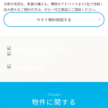
お家の売却も、新居の購入も、費用のアドバイスまで1社で完結！
住み替えをご検討の方は、ぜひ一代工務店にご相談ください。
今すぐ無料相談する
Moving
住み替えをご検討の方へ
Advisor
アドバイザー紹介
Partner company
協力会社募集
Contact
物件に関する