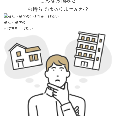
こんな
お悩み
を
お持ちではありませんか？
お客様の声
家選びの知識
通勤・通学の
利便性を上げたい
よくあるご質問
Contact
物件に関する
お問い合わせはこちらから
0258-34-2221
受付時間：9:00～18:00（土日祝 年末年始除く）
物件お問い合わせ