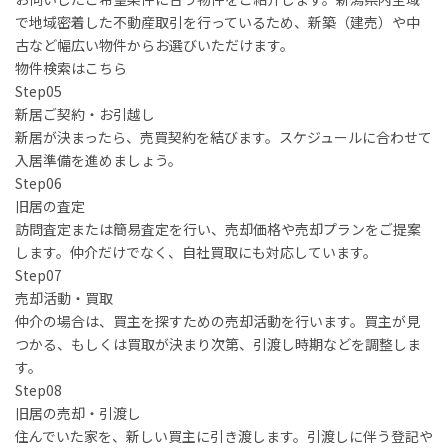
で地域密着した不動産取引を行っているため、新築（建売）や中
古など幅広い物件からお選びいただけます。
物件検索はこちら
Step
05
新居ご契約・お引越し
新居が決まったら、売買契約を結びます。スケジュールに合わせて
入居準備を進めましょう。
Step
06
旧居の査定
訪問査定または簡易査定を行い、売却価格や売却プランをご提案
します。仲介だけでなく、自社買取にも対応しています。
Step
07
売却活動・買取
仲介の場合は、買主を探すための売却活動を行います。買主が見
つかる、もしくは買取が決まり次第、引渡し時期などを調整しま
す。
Step
08
旧居の売却・引渡し
住んでいた家を、新しい買主に引き渡します。引渡しに伴う登記や