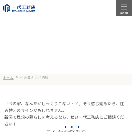
menu
物件を探す
Moving
住み替えのご相談
物件を売る
店舗情報
一代工務店について
>
ホーム
住み替えのご相談
会社案内
企業方針
「今の家、なんだかしっくりこない…？」そう感じ始めたら、住
健康経営
み替えのサインかもしれません。
コンセプト
新潟で理想の暮らしを考えるなら、ぜひ一代工務店にご相談くだ
さい！
選ばれる理由