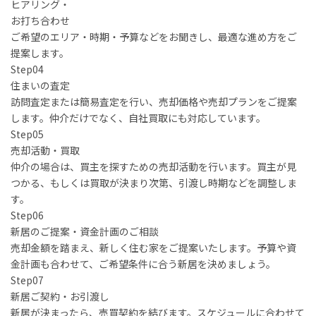
ヒアリング・
お打ち合わせ
ご希望のエリア・時期・予算などをお聞きし、最適な進め方をご
提案します。
Step
04
住まいの査定
訪問査定または簡易査定を行い、売却価格や売却プランをご提案
します。仲介だけでなく、自社買取にも対応しています。
Step
05
売却活動・買取
仲介の場合は、買主を探すための売却活動を行います。買主が見
つかる、もしくは買取が決まり次第、引渡し時期などを調整しま
す。
Step
06
新居のご提案・資金計画のご相談
売却金額を踏まえ、新しく住む家をご提案いたします。予算や資
金計画も合わせて、ご希望条件に合う新居を決めましょう。
Step
07
新居ご契約・お引渡し
新居が決まったら、売買契約を結びます。スケジュールに合わせて