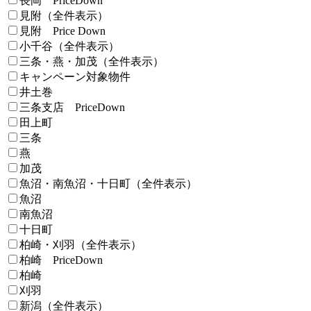
長岡 PriceDown
見附（全件表示）
見附 Price Down
小千谷（全件表示）
三条・燕・加茂（全件表示）
キャンペーン対象物件
井土巻
三条支店 PriceDown
田上町
三条
燕
加茂
魚沼・南魚沼・十日町（全件表示）
魚沼
南魚沼
十日町
柏崎・刈羽（全件表示）
柏崎 PriceDown
柏崎
刈羽
新潟（全件表示）