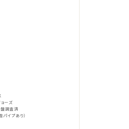
ス
ジョーズ
地盤調査済
雪パイプあり）