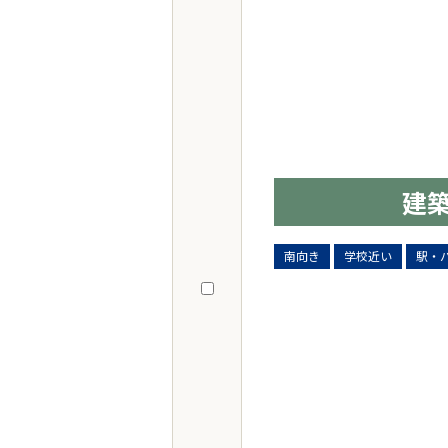
建
南向き
学校近い
駅・