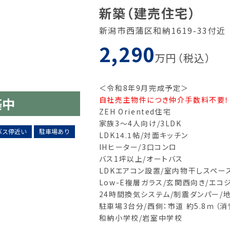
新築（建売住宅）
新潟市西蒲区和納1619-33付近
2,290
万円（税込）
＜令和
8
年9月完成予定＞
築中
自社売主物件につき仲介手数料不要！
ZEH Oriented
住宅
家族
3
～
4
人向け
/3LDK
バス停近い
駐車場あり
LDK14.1
帖
/
対面キッチン
IH
ヒーター
/3
口コンロ
バス
1
坪以上
/
オートバス
LDK
エアコン設置
/
室内物干しスペー
Low-E
複層ガラス
/
玄関西向き
/
エコ
24
時間換気システム
/
制震ダンパー
/
駐車場3台分
/西
側：市道
約5.8
ｍ（消
和納小学校
/岩室
中学校