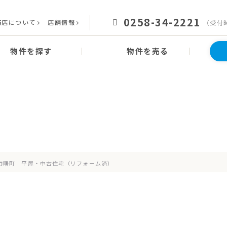
0258-34-2221
務店について
店舗情報
（受付時
物件を探す
物件を売る
News
お知らせ
市曙町 平屋・中古住宅（リフォーム済）