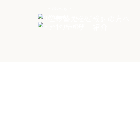
Moving
住み替えをご検討の方へ
Advisor
アドバイザー紹介
物件に
0258-