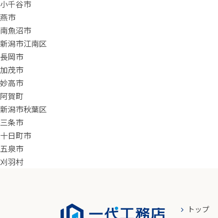
小千谷市
燕市
南魚沼市
新潟市江南区
長岡市
加茂市
妙高市
阿賀町
新潟市秋葉区
三条市
十日町市
五泉市
刈羽村
トップ