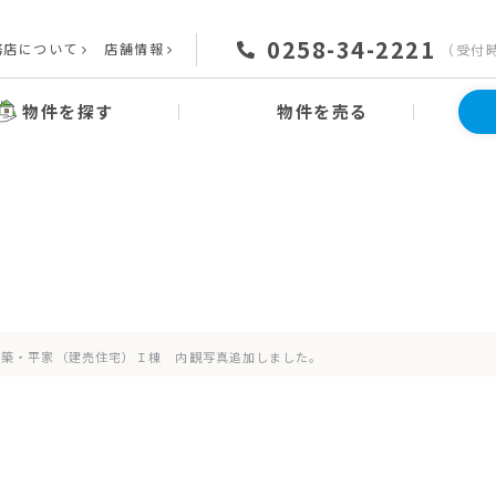
0258-34-2221
務店について
店舗情報
（受付時間
物件を探す
物件を売る
News
お知らせ
新築・平家（建売住宅）Ｉ棟 内観写真追加しました。