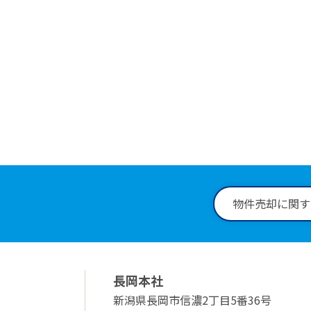
物件に
0258
受付時間：9:
物件売却に関す
長岡本社
新潟県長岡市信濃2丁目5番36号