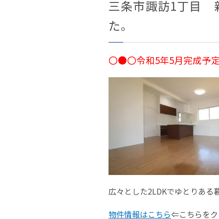
三条市諏訪1丁目 
た。
〇●〇令和5年5月完成予
広々とした2LDKでゆとりある
物件情報はこちら
⇐こちらをク