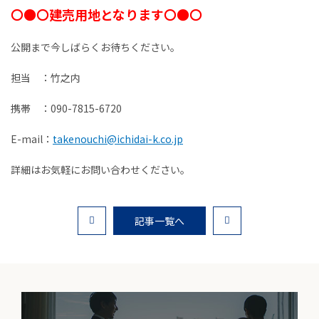
〇●〇建売用地となります〇●〇
お客様の声
公開まで今しばらくお待ちください。
家選びの知識
担当 ：竹之内
よくあるご質問
携帯 ：090-7815-6720
Contact
E-mail：
takenouchi@ichidai-k.co.jp
物件に関する
詳細はお気軽にお問い合わせください。
お問い合わせはこちらから
0258-34-2221
記事一覧へ
受付時間：9:00～18:00（土日祝 年末年始除く）
物件お問い合わせ