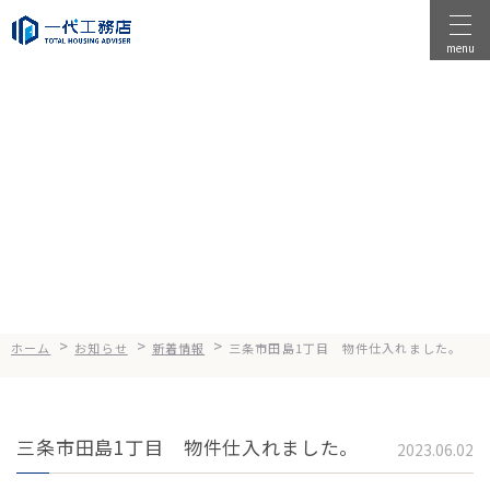
menu
物件を探す
物件を売る
News
お知らせ
店舗情報
一代工務店について
会社案内
企業方針
>
>
>
ホーム
お知らせ
新着情報
三条市田島1丁目 物件仕入れました。
健康経営
コンセプト
三条市田島1丁目 物件仕入れました。
2023.06.02
選ばれる理由