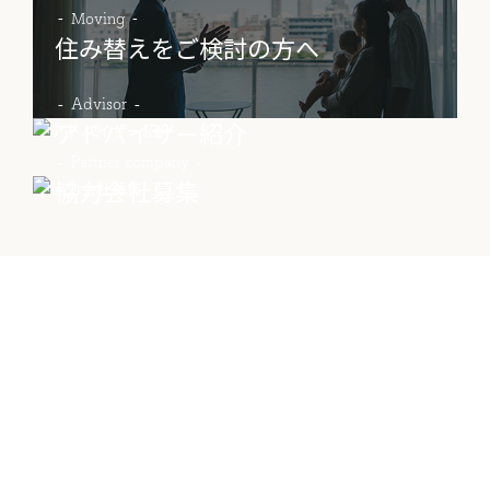
Moving
住み替えをご検討の方へ
物件売却に関する
土地売却に関する
総合
Advisor
お問い合わせ
お問い合わせ
お問い合わせ
アドバイザー紹介
Partner company
協力会社募集
Contact
物件に関する
お問い合わせはこちらから
0258-34-2221