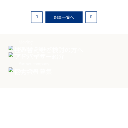
記事一覧へ
物件売却に関する
土地売却に関する
総合
お問い合わせ
お問い合わせ
お問い合わせ
Moving
住み替えをご検討の方へ
Advisor
アドバイザー紹介
Partner company
協力会社募集
Contact
物件に関する
お問い合わせはこちらから