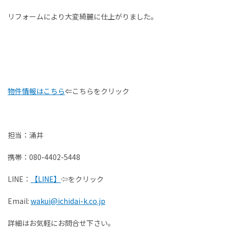
お客様の声
リフォームにより大変綺麗に仕上がりました。
家選びの知識
よくあるご質問
物件情報はこちら
⇐こちらをクリック
Contact
物件に関する
お問い合わせはこちらから
担当：涌井
0258-34-2221
携帯：080-4402-5448
LINE：
【LINE】
⇦をクリック
受付時間：9:00～18:00（土日祝 年末年始除く）
Email:
wakui@ichidai-k.co.jp
物件お問い合わせ
詳細はお気軽にお問合せ下さい。