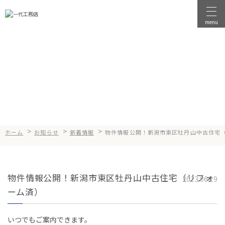
menu
物件を探す
News
お知らせ
物件を売る
店舗情報
一代工務店について
>
>
>
ホーム
お知らせ
新着情報
物件情報公開！新潟市東区牡丹山中古住宅
会社案内
企業方針
物件情報公開！新潟市東区牡丹山中古住宅（リフォ
健康経営
2023.06.19
ーム済）
コンセプト
いつでもご案内できます。
選ばれる理由