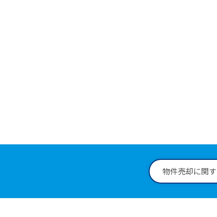
物件に
0258
受付時間：9:
物件売却に関す