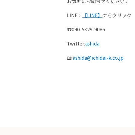
お気軽にお問合せください。
LINE：
【LINE】
⇦をクリック
☎️090-5329-9086
Twitter:
ashida
📧
ashida@ichidai-k.co.jp