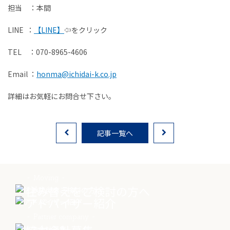
担当 ：本間
LINE ：
【LINE】
⇦をクリック
物件売却に関する
土地売却に関する
総合
お問い合わせ
お問い合わせ
お問い合わせ
TEL ：070-8965-4606
Email ：
honma@ichidai-k.co.jp
詳細はお気軽にお問合せ下さい。
記事一覧へ
Moving
住み替えをご検討の方へ
Advisor
アドバイザー紹介
Partner company
協力会社募集