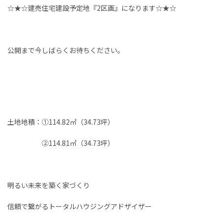
☆★☆建売住宅建設予定地『2区画』になります☆★☆
お客様の声
家選びの知識
公開まで今しばらくお待ちください。
よくあるご質問
Contact
物件に関する
お問い合わせはこちらから
土地地積：①114.82㎡（34.73坪）
②114.81㎡（34.73坪）
0258-34-2221
受付時間：9:00～18:00（土日祝 年末年始除く）
明るい未来を築く家づくり
信頼で繋がるトータルハウジングアドザイザー
物件お問い合わせ