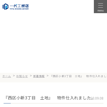
menu
物件を探す
物件を売る
News
お知らせ
店舗情報
一代工務店について
会社案内
企業方針
>
>
>
ホーム
お知らせ
新着情報
『西区小新3丁目 土地』 物件仕入れまし
健康経営
コンセプト
『西区小新3丁目 土地』 物件仕入れました。
2023.09.08
選ばれる理由