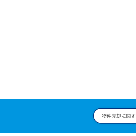
物件に
0258
受付時間：9:
物件売却に関す