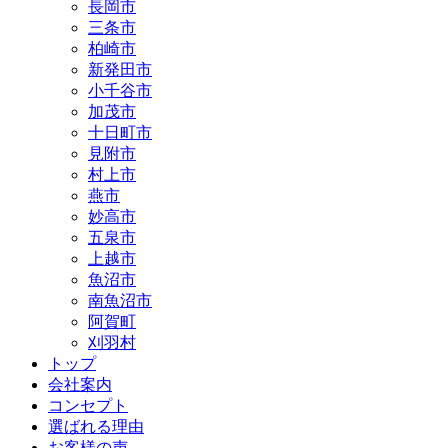
長岡市
三条市
柏崎市
新発田市
小千谷市
加茂市
十日町市
見附市
村上市
燕市
妙高市
五泉市
上越市
魚沼市
南魚沼市
阿賀町
刈羽村
トップ
会社案内
コンセプト
選ばれる理由
お客様の声