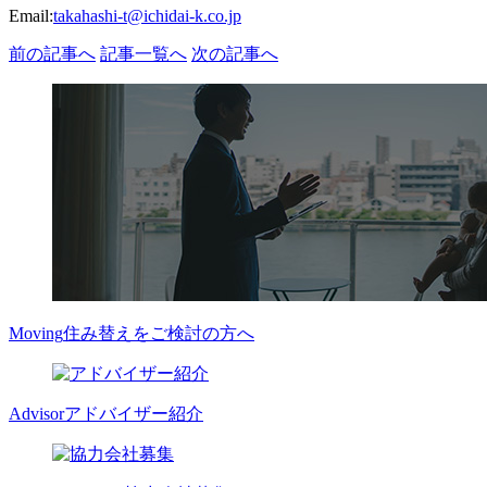
Email:
takahashi-t@ichidai-k.co.jp
前の記事へ
記事一覧へ
次の記事へ
Moving
住み替えをご検討の方へ
Advisor
アドバイザー紹介