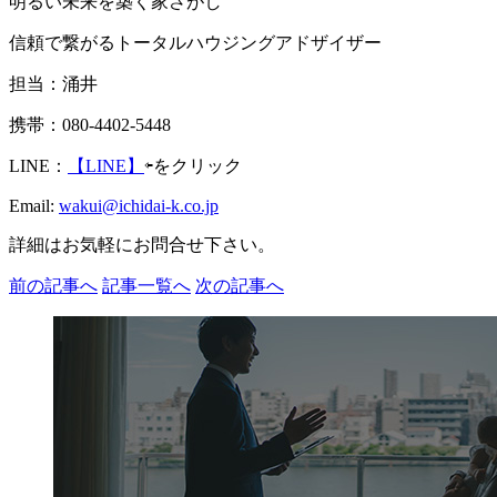
明るい未来を築く家さがし
信頼で繋がるトータルハウジングアドザイザー
担当：涌井
携帯：080-4402-5448
LINE：
【LINE】
⇦をクリック
Email:
wakui@ichidai-k.co.jp
詳細はお気軽にお問合せ下さい。
前の記事へ
記事一覧へ
次の記事へ