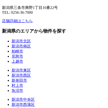
新潟県三条市興野1丁目16番22号
TEL: 0256-36-7000
店舗詳細はこちら
新潟県のエリアから物件を探す
新潟市北区
新潟市南区
柏崎市
見附市
上越市
新潟市東区
新潟市西区
新発田市
村上市
魚沼市
新潟市中央区
新潟市西蒲区