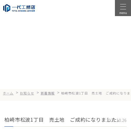
menu
物件を探す
物件を売る
News
お知らせ
店舗情報
一代工務店について
会社案内
企業方針
>
>
>
ホーム
お知らせ
新着情報
柏崎市松波1丁目 売土地 ご成約になりま
健康経営
コンセプト
柏崎市松波1丁目 売土地 ご成約になりました。
2021.10.26
選ばれる理由