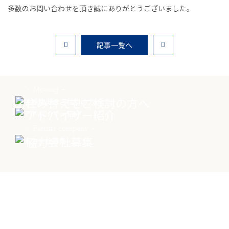
多数のお問い合わせを頂き誠にありがとうございました。
お客様の声
家選びの知識
記事一覧へ
よくあるご質問
Moving
Contact
住み替えをご検討の方へ
Advisor
物件に関する
アドバイザー紹介
お問い合わせはこちらから
Partner company
協力会社募集
0258-34-2221
受付時間：9:00～18:00（土日祝 年末年始除く）
Contact
物件に関する
物件お問い合わせ