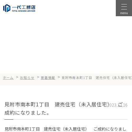
menu
物件を探す
News
お知らせ
物件を売る
店舗情報
一代工務店について
>
>
>
ホーム
お知らせ
新着情報
見附市南本町1丁目 建売住宅（未入居住
会社案内
企業方針
見附市南本町1丁目 建売住宅（未入居住宅） ご
健康経営
2023.12.16
成約になりました。
コンセプト
見附市南本町1丁目 建売住宅（未入居住宅） ご成約になりまし
選ばれる理由