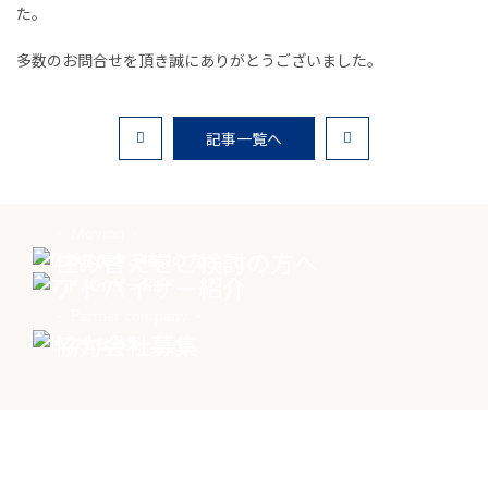
た。
お客様の声
多数のお問合せを頂き誠にありがとうございました。
家選びの知識
よくあるご質問
記事一覧へ
Contact
物件に関する
Moving
住み替えをご検討の方へ
Advisor
お問い合わせはこちらから
アドバイザー紹介
Partner company
0258-34-2221
協力会社募集
受付時間：9:00～18:00（土日祝 年末年始除く）
物件お問い合わせ
Contact