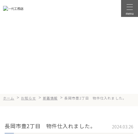
menu
物件を探す
物件を売る
News
お知らせ
店舗情報
一代工務店について
会社案内
企業方針
>
>
>
ホーム
お知らせ
新着情報
長岡市豊2丁目 物件仕入れました。
健康経営
コンセプト
長岡市豊2丁目 物件仕入れました。
2024.03.26
選ばれる理由