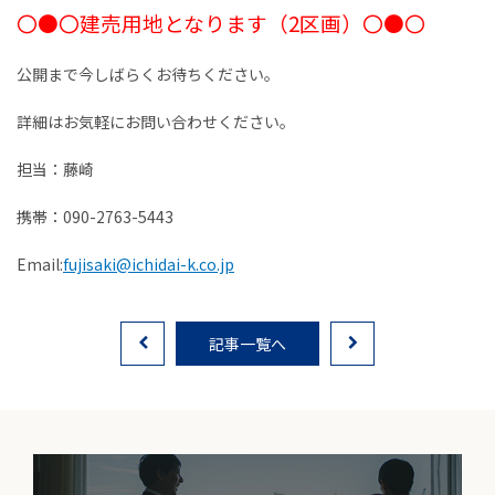
〇●〇建売用地となります（2区画）〇●〇
お客様の声
公開まで今しばらくお待ちください。
家選びの知識
詳細はお気軽にお問い合わせください。
よくあるご質問
担当：藤崎
Contact
携帯：090-2763-5443
物件に関する
Email:
fujisaki@ichidai-k.co.jp
お問い合わせはこちらから
0258-34-2221
記事一覧へ
受付時間：9:00～18:00（土日祝 年末年始除く）
物件お問い合わせ