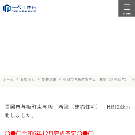
menu
物件を探す
News
お知らせ
物件を売る
店舗情報
一代工務店について
>
>
>
ホーム
お知らせ
新着情報
長岡市与板町東与板 新築（建売住宅） H
会社案内
企業方針
長岡市与板町東与板 新築（建売住宅） HPに公
健康経営
2024.04.21
開しました。
コンセプト
選ばれる理由
〇●〇令和6年12月完成予定〇●〇