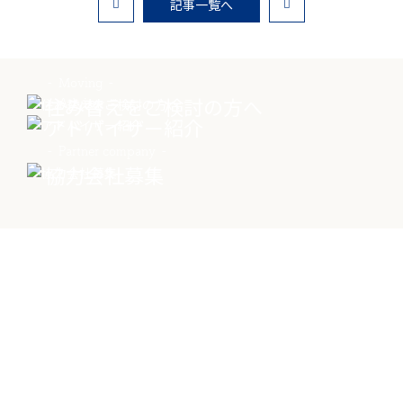
記事一覧へ
物件売却に関する
土地売却に関する
総合
Moving
お問い合わせ
お問い合わせ
お問い合わせ
住み替えをご検討の方へ
Advisor
アドバイザー紹介
Partner company
協力会社募集
Contact
物件に関する
お問い合わせはこちらから
0258-34-2221