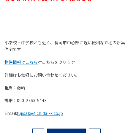
お客様の声
家選びの知識
よくあるご質問
小学校・中学校とも近く、長岡市中心部に近い便利な立地の新築
住宅です。
Contact
物件に関する
物件情報はこちら
⇐こちらをクリック
お問い合わせはこちらから
詳細はお気軽にお問い合わせください。
担当：藤崎
0258-34-2221
携帯：090-2763-5443
受付時間：9:00～18:00（土日祝 年末年始除く）
Email:
fujisaki@ichidai-k.co.jp
物件お問い合わせ