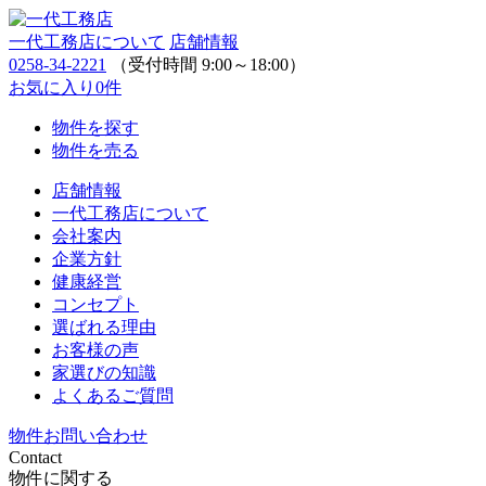
一代工務店について
店舗情報
0258-34-2221
（受付時間 9:00～18:00）
お気に入り
0
件
物件を探す
物件を売る
店舗情報
一代工務店について
会社案内
企業方針
健康経営
コンセプト
選ばれる理由
お客様の声
家選びの知識
よくあるご質問
物件お問い合わせ
Contact
物件に関する