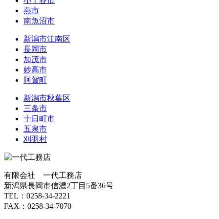
小千谷市
燕市
南魚沼市
新潟市江南区
長岡市
加茂市
妙高市
阿賀町
新潟市秋葉区
三条市
十日町市
五泉市
刈羽村
有限会社 一代工務店
新潟県長岡市信濃2丁目5番36号
TEL：0258-34-2221
FAX：0258-34-7070