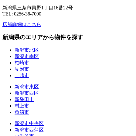
新潟県三条市興野1丁目16番22号
TEL: 0256-36-7000
店舗詳細はこちら
新潟県のエリアから物件を探す
新潟市北区
新潟市南区
柏崎市
見附市
上越市
新潟市東区
新潟市西区
新発田市
村上市
魚沼市
新潟市中央区
新潟市西蒲区