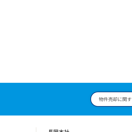
物件に
0258
受付時間：9:
物件売却に関す
長岡本社