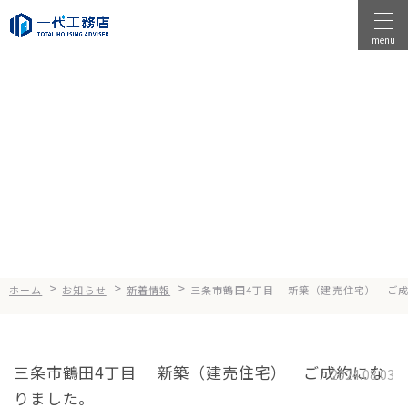
menu
物件を探す
物件を売る
News
お知らせ
店舗情報
一代工務店について
会社案内
企業方針
>
>
>
ホーム
お知らせ
新着情報
三条市鶴田4丁目 新築（建売住宅） ご
健康経営
コンセプト
三条市鶴田4丁目 新築（建売住宅） ご成約にな
2024.08.03
りました。
選ばれる理由