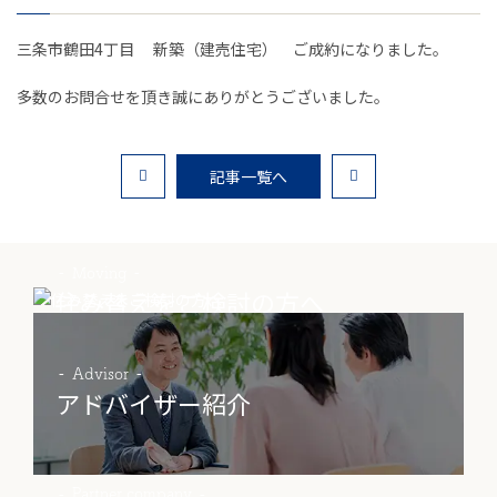
お客様の声
三条市鶴田4丁目 新築（建売住宅） ご成約になりました。
家選びの知識
多数のお問合せを頂き誠にありがとうございました。
よくあるご質問
記事一覧へ
Contact
物件に関する
お問い合わせはこちらから
Moving
住み替えをご検討の方へ
0258-34-2221
Advisor
受付時間：9:00～18:00（土日祝 年末年始除く）
アドバイザー紹介
物件お問い合わせ
Partner company