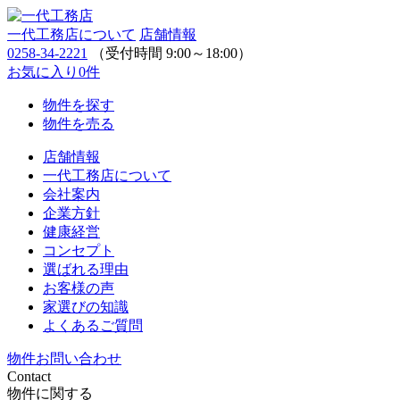
一代工務店について
店舗情報
0258-34-2221
（受付時間 9:00～18:00）
お気に入り
0
件
物件を探す
物件を売る
店舗情報
一代工務店について
会社案内
企業方針
健康経営
コンセプト
選ばれる理由
お客様の声
家選びの知識
よくあるご質問
物件お問い合わせ
Contact
物件に関する