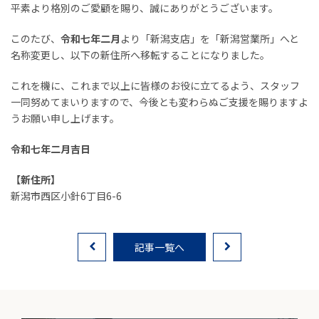
平素より格別のご愛顧を賜り、誠にありがとうございます。
お客様の声
このたび、
令和七年二月
より「新潟支店」を「新潟営業所」へと
家選びの知識
名称変更し、以下の新住所へ移転することになりました。
よくあるご質問
これを機に、これまで以上に皆様のお役に立てるよう、スタッフ
一同努めてまいりますので、今後とも変わらぬご支援を賜りますよ
うお願い申し上げます。
Contact
物件に関する
令和七年二月吉日
お問い合わせはこちらから
【新住所】
新潟市西区小針6丁目6-6
0258-34-2221
記事一覧へ
受付時間：9:00～18:00（土日祝 年末年始除く）
物件お問い合わせ