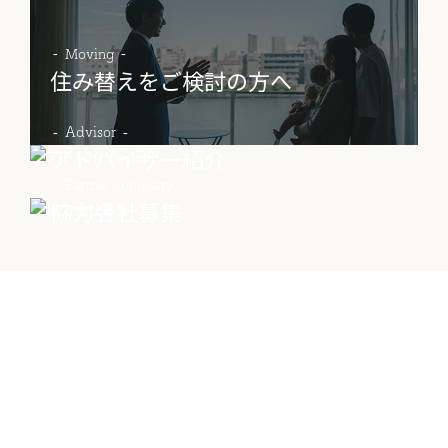
Moving
住み替えをご検討の方へ
物件売却に関する
土地売却に関する
総合
お問い合わせ
お問い合わせ
お問い合わせ
Advisor
アドバイザー紹介
Partner company
協力会社募集
Contact
物件に関する
お問い合わせはこちらから