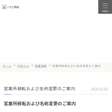
menu
物件を探す
News
お知らせ
物件を売る
店舗情報
一代工務店について
>
>
>
ホーム
お知らせ
新着情報
営業所移転および名称変更のご案内
会社案内
企業方針
営業所移転および名称変更のご案内
健康経営
2025.02.07
コンセプト
営業所移転および名称変更のご案内
選ばれる理由