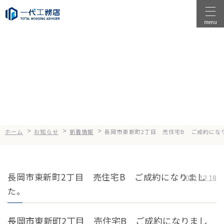
menu
物件を探す
News
お知らせ
物件を売る
店舗情報
一代工務店について
>
>
>
ホーム
お知らせ
新着情報
長岡市東新町2丁目 売住宅B ご成約にな
会社案内
企業方針
長岡市東新町2丁目 売住宅B ご成約になりまし
健康経営
2021.12.18
た。
コンセプト
選ばれる理由
長岡市東新町2丁目 売住宅B ご成約になりまし