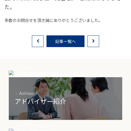
た。
お客様の声
多数のお問合せを頂き誠にありがとうございました。
家選びの知識
よくあるご質問
記事一覧へ
Contact
物件に関する
Moving
お問い合わせはこちらから
住み替えをご検討の方へ
0258-34-2221
Advisor
アドバイザー紹介
受付時間：9:00～18:00（土日祝 年末年始除く）
物件お問い合わせ
Partner company