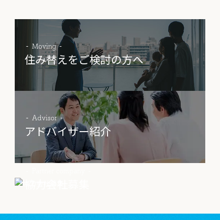
物件売却に関する
土地売却に関する
総合
Moving
お問い合わせ
お問い合わせ
お問い合わせ
住み替えをご検討の方へ
Advisor
アドバイザー紹介
Partner company
協力会社募集