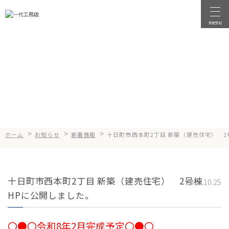
menu
物件を探す
News
お知らせ
物件を売る
店舗情報
一代工務店について
>
>
>
ホーム
お知らせ
新着情報
十日町市西本町2丁目 新築（建売住宅） 2
会社案内
企業方針
十日町市西本町2丁目 新築（建売住宅） 2号棟
健康経営
2025.10.25
HPに公開しました。
コンセプト
選ばれる理由
〇●〇令和8年2月完成予定〇●〇