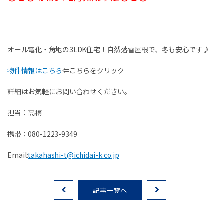
お客様の声
家選びの知識
オール電化・角地の3LDK住宅！自然落雪屋根で、冬も安心です♪
よくあるご質問
物件情報はこちら
⇐こちらをクリック
Contact
詳細はお気軽にお問い合わせください。
物件に関する
担当：高橋
お問い合わせはこちらから
携帯：080-1223-9349
0258-34-2221
Email:
takahashi-t@ichidai-k.co.jp
受付時間：9:00～18:00（土日祝 年末年始除く）
記事一覧へ
物件お問い合わせ