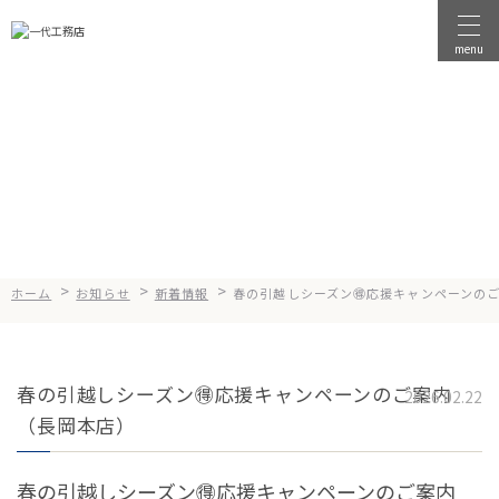
menu
物件を探す
News
お知らせ
物件を売る
店舗情報
一代工務店について
>
>
>
ホーム
お知らせ
新着情報
春の引越しシーズン🉐応援キャンペーンの
会社案内
企業方針
春の引越しシーズン🉐応援キャンペーンのご案内
健康経営
2026.02.22
（長岡本店）
コンセプト
選ばれる理由
春の引越しシーズン🉐
応援キャンペーンのご案内