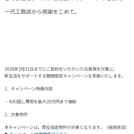
お客様の声
一代工務店から感謝をこめて。
家選びの知識
よくあるご質問
Contact
物件に関する
2026年3月31日までにご契約をいただいたお客様を対象に、
お問い合わせはこちらから
新生活をサポートする期間限定キャンペーンを実施いたします。
1．キャンペーン特典内容
0258-34-2221
お引越し費用を最大20万円まで補助
受付時間：9:00～18:00（土日祝 年末年始除く）
2．対象物件
物件お問い合わせ
本キャンペーンは、弊社指定物件が対象となります。（長岡本店）