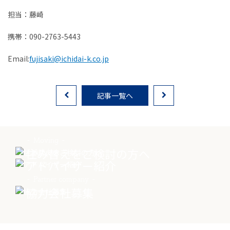
担当：藤崎
携帯：090-2763-5443
物件売却に関する
土地売却に関する
総合
お問い合わせ
お問い合わせ
お問い合わせ
Email:
fujisaki@ichidai-k.co.jp
記事一覧へ
Moving
住み替えをご検討の方へ
Advisor
アドバイザー紹介
Partner company
協力会社募集