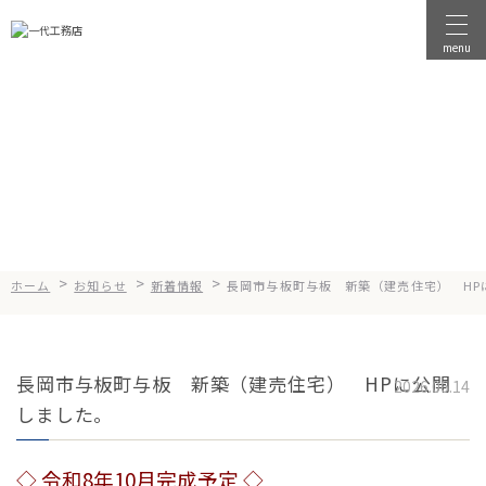
menu
物件を探す
News
お知らせ
物件を売る
店舗情報
一代工務店について
>
>
>
ホーム
お知らせ
新着情報
長岡市与板町与板 新築（建売住宅） HP
会社案内
企業方針
長岡市与板町与板 新築（建売住宅） HPに公開
健康経営
2026.06.14
しました。
コンセプト
選ばれる理由
◇ 令和
8
年10月完成予定 ◇