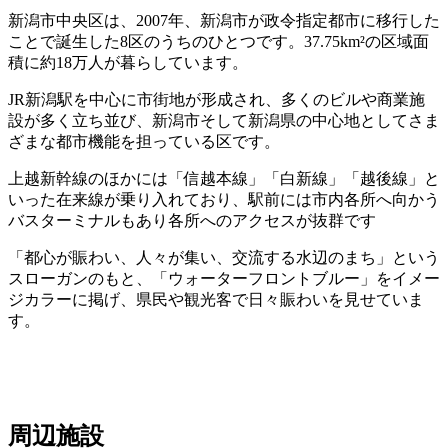
新潟市中央区は、2007年、新潟市が政令指定都市に移行した
ことで誕生した8区のうちのひとつです。37.75km²の区域面
積に約18万人が暮らしています。
JR新潟駅を中心に市街地が形成され、多くのビルや商業施
設が多く立ち並び、新潟市そして新潟県の中心地としてさま
ざまな都市機能を担っている区です。
上越新幹線のほかには「信越本線」「白新線」「越後線」と
いった在来線が乗り入れており、駅前には市内各所へ向かう
バスターミナルもあり各所へのアクセスが抜群です
「都心が賑わい、人々が集い、交流する水辺のまち」という
スローガンのもと、「ウォーターフロントブルー」をイメー
ジカラーに掲げ、県民や観光客で日々賑わいを見せていま
す。
周辺施設