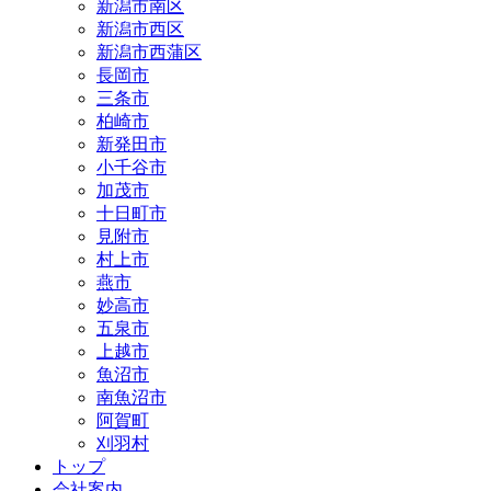
新潟市南区
新潟市西区
新潟市西蒲区
長岡市
三条市
柏崎市
新発田市
小千谷市
加茂市
十日町市
見附市
村上市
燕市
妙高市
五泉市
上越市
魚沼市
南魚沼市
阿賀町
刈羽村
トップ
会社案内