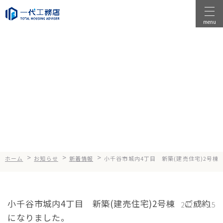
menu
物件を探す
物件を売る
News
お知らせ
店舗情報
一代工務店について
会社案内
企業方針
>
>
>
ホーム
お知らせ
新着情報
小千谷市城内4丁目 新築(建売住宅)2号棟
健康経営
コンセプト
小千谷市城内4丁目 新築(建売住宅)2号棟 ご成約
2022.07.15
になりました。
選ばれる理由