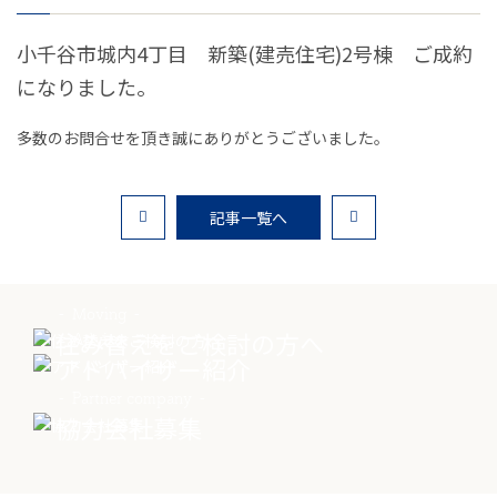
お客様の声
小千谷市城内4丁目 新築(建売住宅)2号棟 ご成約
家選びの知識
になりました。
よくあるご質問
多数のお問合せを頂き誠にありがとうございました。
Contact
記事一覧へ
物件に関する
お問い合わせはこちらから
Moving
0258-34-2221
住み替えをご検討の方へ
Advisor
アドバイザー紹介
受付時間：9:00～18:00（土日祝 年末年始除く）
Partner company
協力会社募集
物件お問い合わせ