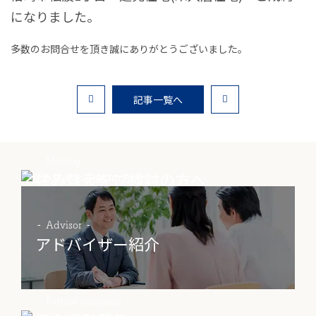
になりました。
お客様の声
多数のお問合せを頂き誠にありがとうございました。
家選びの知識
よくあるご質問
記事一覧へ
Contact
物件に関する
Moving
お問い合わせはこちらから
住み替えをご検討の方へ
0258-34-2221
Advisor
アドバイザー紹介
受付時間：9:00～18:00（土日祝 年末年始除く）
物件お問い合わせ
Partner company