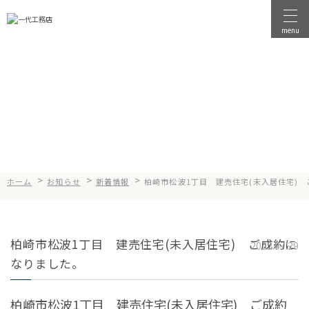
menu
物件を探す
News
お知らせ
物件を売る
店舗情報
一代工務店について
>
>
>
ホーム
お知らせ
新着情報
柏崎市松波1丁目 建売住宅(未入居住宅)
会社案内
企業方針
柏崎市松波1丁目 建売住宅(未入居住宅) ご成約に
健康経営
2022.07.29
なりました。
コンセプト
選ばれる理由
柏崎市松波1丁目 建売住宅(未入居住宅) ご成約