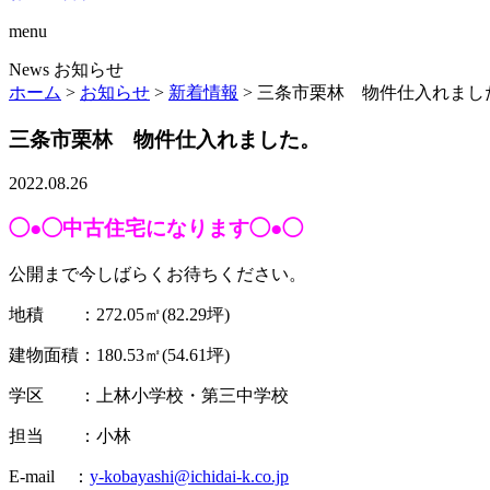
menu
News
お知らせ
ホーム
>
お知らせ
>
新着情報
>
三条市栗林 物件仕入れまし
三条市栗林 物件仕入れました。
2022.08.26
◯●◯中古住宅になります◯●◯
公開まで今しばらくお待ちください。
地積 ：272.05㎡(82.29坪)
建物面積：180.53㎡(54.61坪)
学区 ：上林小学校・第三中学校
担当 ：小林
E-mail ：
y-kobayashi@ichidai-k.co.jp