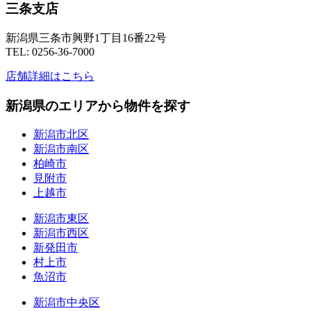
三条支店
新潟県三条市興野1丁目16番22号
TEL: 0256-36-7000
店舗詳細はこちら
新潟県のエリアから物件を探す
新潟市北区
新潟市南区
柏崎市
見附市
上越市
新潟市東区
新潟市西区
新発田市
村上市
魚沼市
新潟市中央区