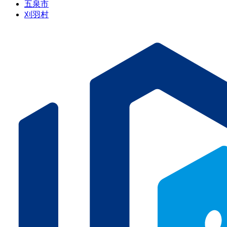
五泉市
刈羽村