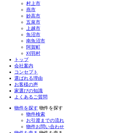
村上市
燕市
妙高市
五泉市
上越市
魚沼市
南魚沼市
阿賀町
刈羽村
トップ
会社案内
コンセプト
選ばれる理由
お客様の声
家選びの知識
よくあるご質問
物件を探す
物件を探す
物件検索
お引渡までの流れ
物件お問い合わせ
物件を売る
物件を売る