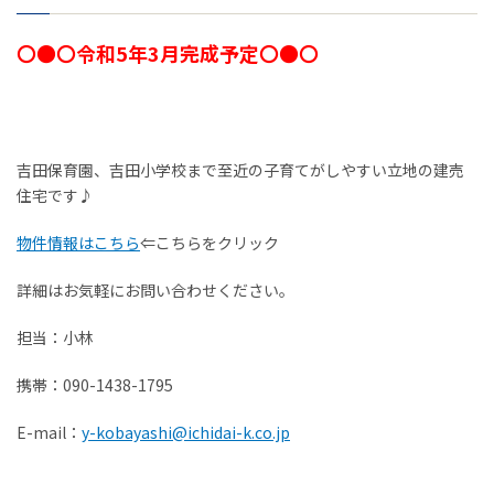
お客様の声
〇●〇令和5年3月完成予定〇●〇
家選びの知識
よくあるご質問
吉田保育園、吉田小学校まで至近の子育てがしやすい立地の建売
住宅です♪
Contact
物件に関する
物件情報はこちら
⇐こちらをクリック
お問い合わせはこちらから
詳細はお気軽にお問い合わせください。
0258-34-2221
担当：小林
携帯：090-1438-1795
受付時間：9:00～18:00（土日祝 年末年始除く）
E-mail：
y-kobayashi@ichidai-k.co.jp
物件お問い合わせ