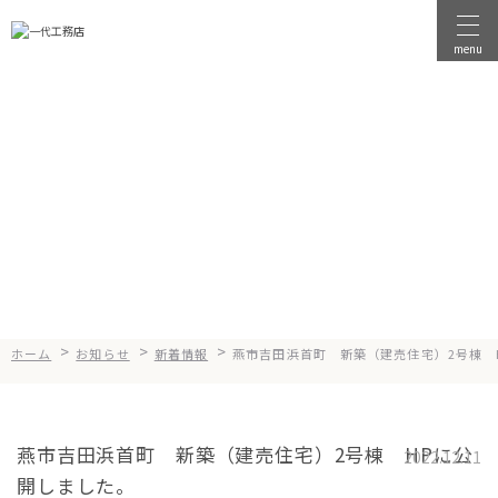
menu
物件を探す
物件を売る
News
お知らせ
店舗情報
一代工務店について
会社案内
企業方針
>
>
>
ホーム
お知らせ
新着情報
燕市吉田浜首町 新築（建売住宅）2号棟 
健康経営
コンセプト
燕市吉田浜首町 新築（建売住宅）2号棟 HPに公
2022.12.11
開しました。
選ばれる理由