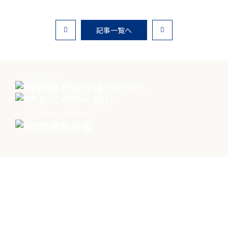
記事一覧へ
物件売却に関する
土地売却に関する
総合
お問い合わせ
お問い合わせ
お問い合わせ
Moving
住み替えをご検討の方へ
Advisor
アドバイザー紹介
Partner company
協力会社募集
Contact
物件に関する
お問い合わせはこちらから