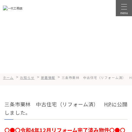
menu
物件を探す
News
お知らせ
物件を売る
店舗情報
一代工務店について
>
>
>
ホーム
お知らせ
新着情報
三条市栗林 中古住宅（リフォーム済） H
会社案内
企業方針
三条市栗林 中古住宅（リフォーム済） HPに公開
健康経営
2022.12.18
しました。
コンセプト
選ばれる理由
〇●〇令和4年12月リフォーム完了済み物件〇●〇