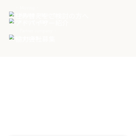
Moving
住み替えをご検討の方へ
Advisor
アドバイザー紹介
物件売却に関する
土地売却に関する
総合
Partner company
お問い合わせ
お問い合わせ
お問い合わせ
協力会社募集
Contact
物件に関する
お問い合わせはこちらから
0258-34-2221
受付時間：9:00～18:00