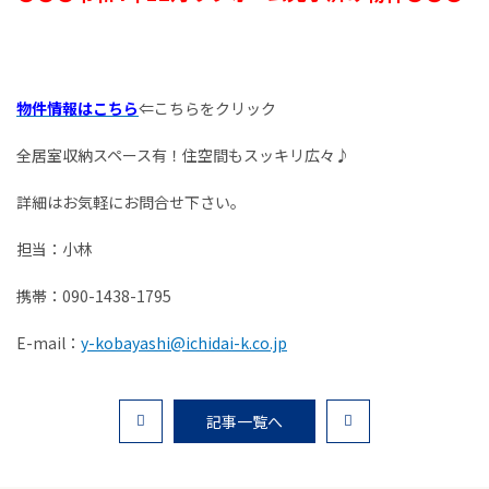
お客様の声
家選びの知識
物件情報はこちら
⇐こちらをクリック
よくあるご質問
全居室収納スペース有！住空間もスッキリ広々♪
Contact
詳細はお気軽にお問合せ下さい。
物件に関する
担当：小林
お問い合わせはこちらから
携帯：090-1438-1795
0258-34-2221
E-mail：
y-kobayashi@ichidai-k.co.jp
受付時間：9:00～18:00（土日祝 年末年始除く）
記事一覧へ
物件お問い合わせ