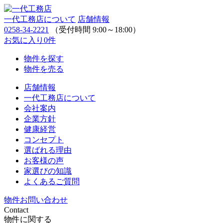
一代工務店について
店舗情報
0258-34-2221
（受付時間 9:00～18:00）
お気に入り
0
件
物件を探す
物件を売る
店舗情報
一代工務店について
会社案内
企業方針
健康経営
コンセプト
選ばれる理由
お客様の声
家選びの知識
よくあるご質問
物件お問い合わせ
Contact
物件に関する