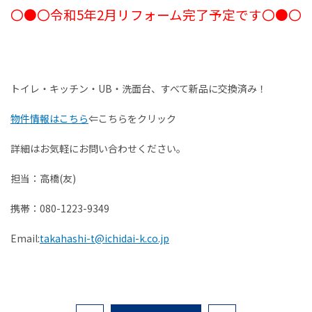
〇●〇令和5年2月リフォーム完了予定です〇●〇
お客様の声
家選びの知識
よくあるご質問
トイレ・キッチン・UB・洗面台、すべて新品に交換済み！
物件情報はこちら
⇐こちらをクリック
Contact
物件に関する
詳細はお気軽にお問い合わせください。
お問い合わせはこちらから
担当：高橋(友)
0258-34-2221
携帯：080-1223-9349
Email:
takahashi-t@ichidai-k.co.jp
受付時間：9:00～18:00（土日祝 年末年始除く）
物件お問い合わせ