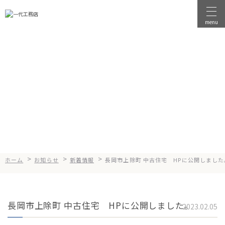
menu
物件を探す
物件を売る
News
お知らせ
店舗情報
一代工務店について
会社案内
企業方針
>
>
>
ホーム
お知らせ
新着情報
長岡市上除町 中古住宅 HPに公開しました
健康経営
コンセプト
長岡市上除町 中古住宅 HPに公開しました。
2023.02.05
選ばれる理由