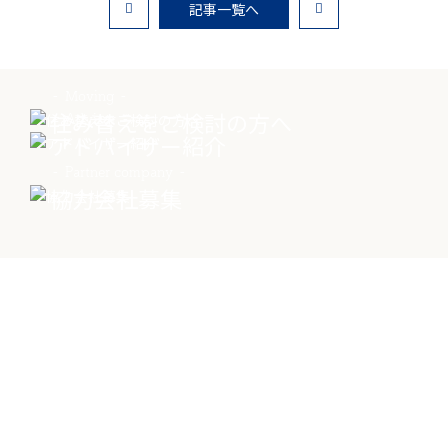
記事一覧へ
物件売却に関する
土地売却に関する
総合
Moving
お問い合わせ
お問い合わせ
お問い合わせ
住み替えをご検討の方へ
Advisor
アドバイザー紹介
Partner company
協力会社募集
Contact
物件に関する
お問い合わせはこちらから
0258-34-2221