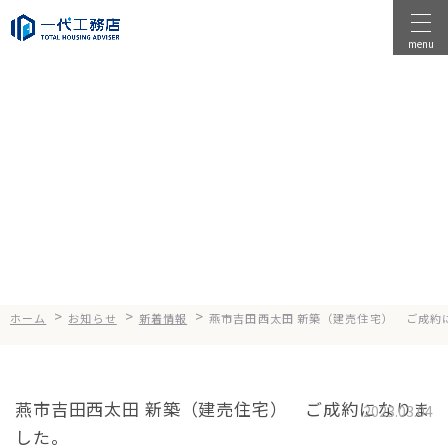
menu
物件を探す
物件を売る
News
お知らせ
店舗情報
一代工務店について
会社案内
企業方針
>
>
>
ホーム
お知らせ
新着情報
燕市吉田西太田 新築（建売住宅） ご成約
健康経営
コンセプト
燕市吉田西太田 新築（建売住宅） ご成約になりま
2023.03.04
した。
選ばれる理由