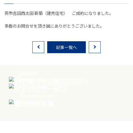
お客様の声
燕市吉田西太田 新築（建売住宅） ご成約になりました。
家選びの知識
多数のお問合せを頂き誠にありがとうございました。
よくあるご質問
記事一覧へ
Contact
物件に関する
お問い合わせはこちらから
Moving
住み替えをご検討の方へ
Advisor
アドバイザー紹介
0258-34-2221
Partner company
協力会社募集
受付時間：9:00～18:00（土日祝 年末年始除く）
物件お問い合わせ