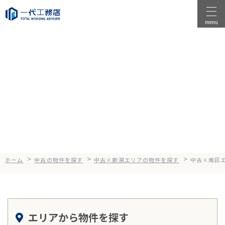
menu
物件を探す
Search
物件を売る
中古×南区エリアの物件を探
店舗情報
す
一代工務店について
会社案内
企業方針
>
>
>
ホーム
中古の物件を探す
中古×新潟エリアの物件を探す
中古×南区
健康経営
コンセプト
エリアから物件を探す
選ばれる理由