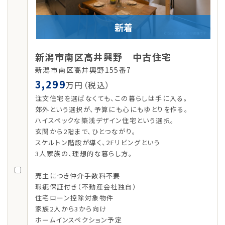
新着
新潟市南区高井興野 中古住宅
新潟市南区高井興野155番7
3,299
万円（税込）
注文住宅を選ばなくても、この暮らしは手に入る。
郊外という選択が、予算にも心にもゆとりを作る。
ハイスペックな築浅デザイン住宅という選択。
玄関から2階まで、ひとつながり。
スケルトン階段が導く、2Fリビングという
3人家族の、理想的な暮らし方。
売主につき仲介手数料不要
瑕疵保証付き（不動産会社独自）
住宅ローン控除対象物件
家族2人から3から向け
ホームインスペクション予定