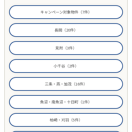
お客様の声
キャンペーン対象物件（7件）
家選びの知識
長岡（20件）
よくあるご質問
見附（3件）
Contact
物件に関する
小千谷（2件）
お問い合わせはこちらから
三条・燕・加茂（16件）
0258-34-2221
魚沼・南魚沼・十日町（1件）
受付時間：9:00～18:00（土日祝 年末年始除く）
柏崎・刈羽（5件）
物件お問い合わせ