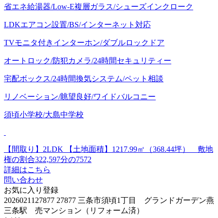
省エネ給湯器/Low-E複層ガラス/シューズインクローク
LDKエアコン設置/BS/インターネット対応
TVモニタ付きインターホン/ダブルロックドア
オートロック/防犯カメラ/24時間セキュリティー
宅配ボックス/24時間換気システム/ペット相談
リノベーション/眺望良好/ワイドバルコニー
須頃小学校/大島中学校
【間取り】2LDK
【土地面積】1217.99㎡（368.44坪） 敷地
権の割合322,597分の7572
詳細はこちら
問い合わせ
お気に入り登録
2026021127877
27877
三条市須頃1丁目 グランドガーデン燕
三条駅 売マンション（リフォーム済）