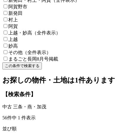
新発田・村上・阿賀（全件表示）
阿賀野市
新発田
村上
阿賀
上越・妙高（全件表示）
上越
妙高
その他（全件表示）
まるごと長岡8月号掲載
この条件で検索する
お探しの物件・土地は
1
件あります
【検索条件】
中古
三条・燕・加茂
56件中
1
件表示
並び順