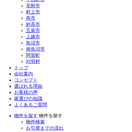
見附市
村上市
燕市
妙高市
五泉市
上越市
魚沼市
南魚沼市
阿賀町
刈羽村
トップ
会社案内
コンセプト
選ばれる理由
お客様の声
家選びの知識
よくあるご質問
物件を探す
物件を探す
物件検索
お引渡までの流れ