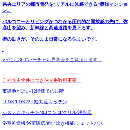
県央エリアの都市開発を“リアルに体感できる”築浅マンショ
ン。
バルコニーとリビングがつながる圧倒的な開放感の先に、弥
彦山を望み、新幹線と高速道路を見下ろす。
街の動きが、そのまま日常になる住まいです。
VR住宅360°バーチャル見学会をご覧頂けます。
自社売主物件につき仲介手数料不要！
市街地が近い/12階建ての11階
2LDK/LDK22.2帖/対面キッチン
システムキッチン/3口コンロ/グリル/浄水器
浴室乾燥機/浴室暖房/追い炊き機能/ジェットバス