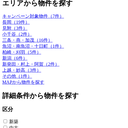
エリアから物件を探す
キャンペーン対象物件（7件）
長岡（19件）
見附（3件）
小千谷（2件）
三条・燕・加茂（16件）
魚沼・南魚沼・十日町（1件）
柏崎・刈羽（5件）
新潟（6件）
新発田・村上・阿賀（2件）
上越・妙高（3件）
その他（1件）
MAPから物件を探す
詳細条件から物件を探す
区分
新築
中古