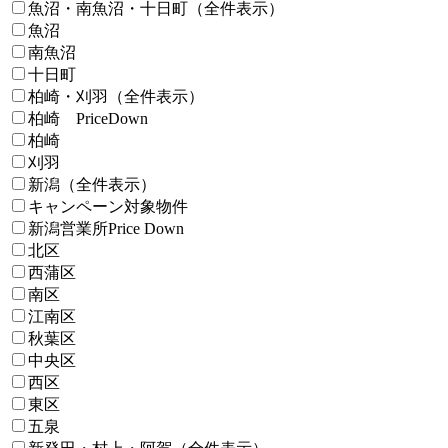
魚沼・南魚沼・十日町（全件表示）
魚沼
南魚沼
十日町
柏崎・刈羽（全件表示）
柏崎 PriceDown
柏崎
刈羽
新潟（全件表示）
キャンペーン対象物件
新潟営業所Price Down
北区
西蒲区
南区
江南区
秋葉区
中央区
西区
東区
五泉