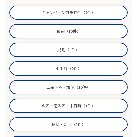
お客様の声
キャンペーン対象物件（7件）
家選びの知識
長岡（19件）
よくあるご質問
見附（3件）
Contact
物件に関する
小千谷（2件）
お問い合わせはこちらから
三条・燕・加茂（16件）
0258-34-2221
魚沼・南魚沼・十日町（1件）
受付時間：9:00～18:00（土日祝 年末年始除く）
柏崎・刈羽（5件）
物件お問い合わせ