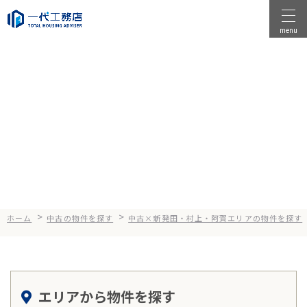
menu
物件を探す
物件を売る
Search
中古×阿賀エリアの物件を探す
店舗情報
一代工務店について
会社案内
企業方針
>
>
ホーム
中古の物件を探す
中古×新発田・村上・阿賀エリアの物件を探す
健康経営
コンセプト
エリアから物件を探す
選ばれる理由