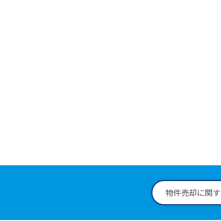
物件に
0258
受付時間：9:
物件売却に関す