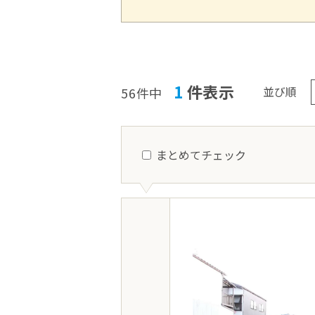
1
件表示
並び順
56件中
まとめてチェック
新発田