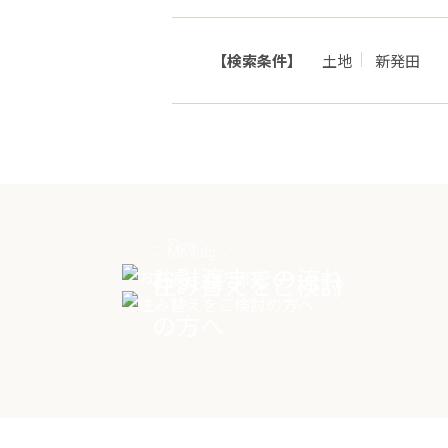
【検索条件】
土地
新発田
Flow
Moving
お引渡までの流れ
住み替えをご検討
の方へ