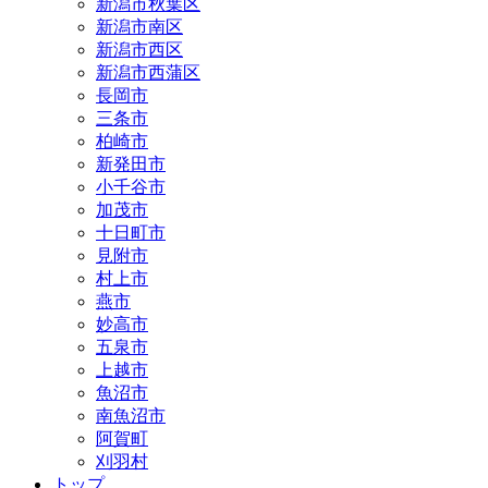
新潟市秋葉区
新潟市南区
新潟市西区
新潟市西蒲区
長岡市
三条市
柏崎市
新発田市
小千谷市
加茂市
十日町市
見附市
村上市
燕市
妙高市
五泉市
上越市
魚沼市
南魚沼市
阿賀町
刈羽村
トップ