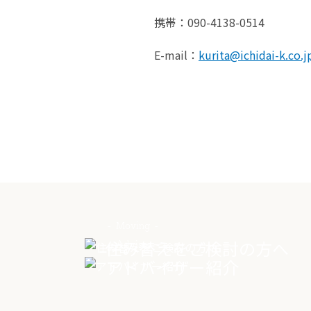
携帯：090-4138-0514
E-mail：
kurita@ichidai-k.co.j
Moving
住み替えをご検討の方へ
Advisor
アドバイザー紹介