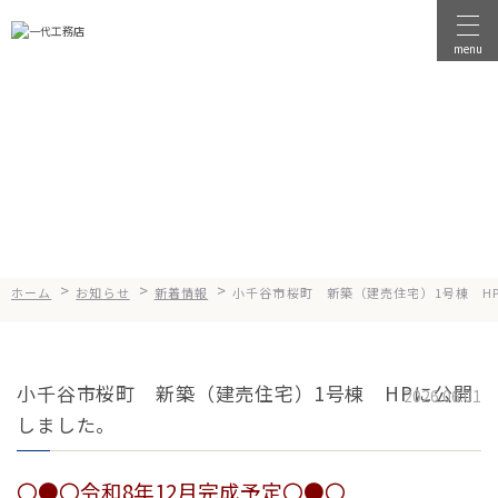
menu
物件を探す
News
お知らせ
物件を売る
店舗情報
一代工務店について
>
>
>
ホーム
お知らせ
新着情報
小千谷市桜町 新築（建売住宅）1号棟 H
会社案内
企業方針
小千谷市桜町 新築（建売住宅）1号棟 HPに公開
健康経営
2026.06.01
しました。
コンセプト
選ばれる理由
〇●〇令和
8
年12月完成予定〇●〇