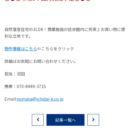
お客様の声
家選びの知識
自然落雪住宅の3LDK！商業施設が徒歩圏内に充実♪お買い物に便
よくあるご質問
利な立地です。
物件情報はこちら
⇐こちらをクリック
Contact
物件に関する
詳細はお気軽にお問い合わせください。
お問い合わせはこちらから
担当：沼田
携帯：070-8449-3715
0258-34-2221
Email:
numata@ichidai-k.co.jp
受付時間：9:00～18:00（土日祝 年末年始除く）
記事一覧へ
物件お問い合わせ